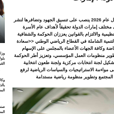
<< معالي د. أحمد بالهول الفلاسي: تركيزنا خلال عام 2026 ينصب على تنسيق الجهود وتضافرها لنشر
 مختلف إمارات الدولة تحقيقاً لأهداف عام الأسرة
ظيمية والالتزام بالقوانين يعززان الحوكمة والشفافية
التنمية الشاملة في القطاع الرياضي الوطني <<سعادة
ضة وكافة الجهات الأعضاء بالمجلس على الإسهام
وزار
طوير منظومات العمل المؤسسي، وتعزيز أطر الحوكمة
بلو
شكيل لجنة انتخابات مركزية ولجنة طعون انتخابية
الق
مواءمة الاستراتيجيات والسياسات الرياضية لرفع
6
ي المجتمع وتطوير منظومة رياضية مستدامة
وكال
بال
الم
6
صند
الم