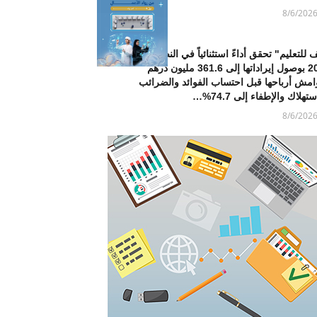
8/6/202
 للتعليم" تحقق أداءً استثنائياً في النصف الأول من
2026 بوصول إيراداتها إلى 361.6 مليون درهم
امش أرباحها قبل احتساب الفوائد والضرائب
تهلاك والإطفاء إلى 74.7%…
8/6/202