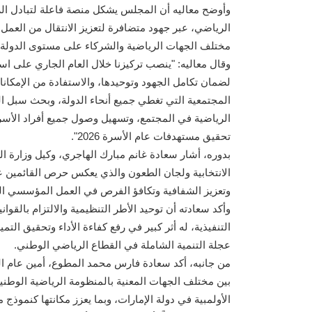
وأوضح معاليه أن المجلس يشكل منصة فاعلة لتبادل ال
الرياضي، عبر جهود متضافرة لتعزيز الانتقال من العمل 
مختلف الجهات الرياضية والشركاء على مستوى الدولة.
وقال معاليه: "ينصب تركيزنا خلال العام الجاري على ا
لضمان تكامل الجهود وتوحيدها، والاستفادة من الإمكانا
المجتمعية التي تغطي جميع أنحاء الدولة، وبحث سبل ال
الرياضية في المجتمع، وتسهيل وصول جميع أفراد الأسر
تحقيق مستهدفات عام الأسرة 2026".
بدوره، أشار سعادة غانم مبارك الهاجري، وكيل وزارة ا
الانتخابية ولجان الطعون والذي يعكس حرص القائمين 
وتعزيز الشفافية وتكافؤ الفرص في العمل المؤسسي الر
وأكد سعادته أن توحيد الأطر التنظيمية والالتزام بالقوان
التنفيذية، له أثر كبير في رفع كفاءة الأداء وتحقيق ا
عجلة التنمية الشاملة في القطاع الرياضي الوطني.
من جانبه، أكد سعادة فارس محمد المطوع، أمين عام ال
بين مختلف الجهات المعنية بالمنظومة الرياضية الوطنية
الأولمبية في دولة الإمارات، وبما يعزز مكانتها كنموذج 