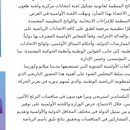
وائح المنظمة لقانونية تشكيل لجنة انتخابات مركزية ولجنة طعون
 الأعضاء بهذا الشأن، ونوهّت اللجنة الأولمبية في العرض
لمنظمة للإجراءات الانتخابية، واللوائح التنظيمية المعتمدة
طرًا تنظيمية مرجعية تُطبق على كافة الاتحادات الرياضية على
عدالة الإجرائية، وفقاً للمعايير الأولمبية المعترف بها دولياً.
مارسات الدولية، وأحكام الميثاق الأولمبي، ولوائح الاتحادات
وطنية، إلى جانب القوانين الوطنية وأنظمة الحوكمة المعتمدة، بما
ال المؤسسي، وحسن الإدارة.
اب الأولمبية الشتوية التي تستضيفها مدينتا ميلانو وكورتينا
ة من 6 إلى 22 فبراير الجاري، حيث سلط المجلس الضوء على أهمية هذا الحضور التاريخي الذي
للمنظومة الرياضية الوطنية، والذي يُسهم بدوره في تعزيز الحركة
مبية.
 أليكساندير استريجي وبيرا هودسون في منافسات التزلج الألبي،
ي، خلال الاجتماع، حرص الوزارة واللجنة الأولمبية على توفير
م من تمثيل الدولة في مختلف المحافل الدولية والأولمبية وتقديم
ن المشاركين في المنافسات وتحقيق نتائج تليق باسم الرياضة