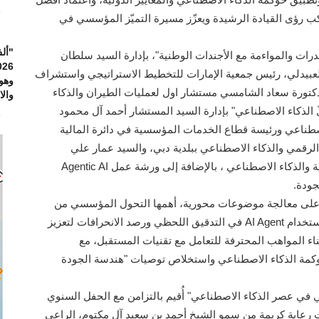
6
كب رؤى القيادة الرشيدة ويعزّز مسيرة التميّز المؤسسي في
"ألف
رات والمواءمة مع الأجندات الوطنية"، بإدارة السيد سلطان
العبيدلي، رئيس جمعية الإمارات للتخطيط الاستراتيجي واستشراف
وهو
لدكتورة سعاد الشامسي مستشار اول لعمليات الطيران والذكاء
والاس
لذكاء الاصطناعي" بإدارة السيد المستشار أحمد آل محمود
6
صطناعي ورئيسة قطاع الخدمات المؤسسية في دائرة المالية
رقمي والذكاء الاصطناعي ببلدية دبي، والسيد عمار علي
الأصبحي، مستشار قانوني وخبير في التشريعات الرقمية والذكاء الاصطناعي ، بالإضافة إلى ورشة عمل Agentic AI
جودة.
 على معالجة موضوعات محورية، أهمها التحول المؤسسي من
إدارة الجودة الشاملة إلى منظومة التميز الحكومي، واستخدام AI Agent في التدقيق اللحظي ورصد الانحرافات لتعزيز
بناء المواهب المحترفة للتعامل مع تقنيات المستقبل، مع
ISO/IEC وISO/IEC 23894 كأطر لحوكمة الذكاء الاصطناعي واستخلاص توصيات "هندسة الجودة
 في عصر الذكاء الاصطناعي" أُقيم بالتزامن مع الحفل السنوي
ت رعاية كريمة من سمو الشيخ أحمد بن سعيد آل مكتوم، الراعي