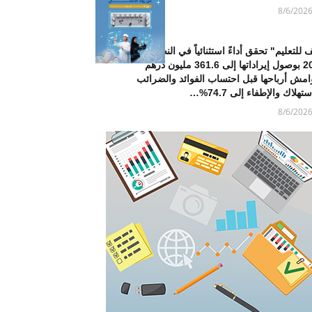
8/6/202
 للتعليم" تحقق أداءً استثنائياً في النصف الأول من
2026 بوصول إيراداتها إلى 361.6 مليون درهم
امش أرباحها قبل احتساب الفوائد والضرائب
تهلاك والإطفاء إلى 74.7%…
8/6/202