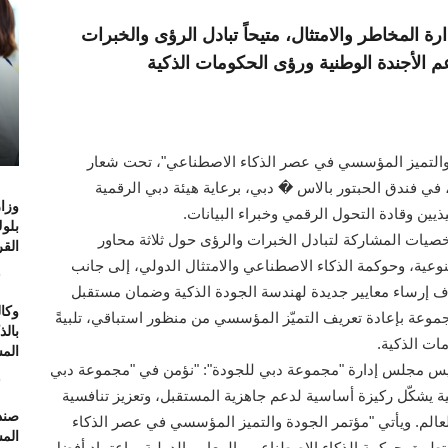
المخاطر والامتثال، متيحاً تبادل الرؤى والخبرات
 الأجندة الوطنية ورؤى الحكومات الذكية
 والتميز المؤسسي في عصر الذكاء الاصطناعي"، تحت شعار
 في فندق الحبتور بالاس � دبي، برعاية هيئة دبي الرقمية
وزار
ذيين وقادة التحول الرقمي وخبراء البيانات.
بلو
يات المشاركة لتبادل الخبرات والرؤى حول ثلاثة محاور
الق
عية، وحوكمة الذكاء الاصطناعي والامتثال الدولي، إلى جانب
6
دف إرساء معايير جديدة لهندسة الجودة الذكية وضمان مستقبل
وكال
موعة بإعادة تعريف التميّز المؤسسي من منظور استباقي، تلبيةً
بال
ات الذكية.
الم
 رئيس مجلس إدارة "مجموعة دبي للجودة": "نؤمن في "مجموعة دبي
6
ة يشكّل ركيزة أساسية لدعم جاهزية المستقبل، وتعزيز تنافسية
صند
الم. ويأتي "مؤتمر الجودة والتميز المؤسسي في عصر الذكاء
الم
تطبيق حوكمة الذكاء الاصطناعي والمعايير الدولية، واعتماد أفضل