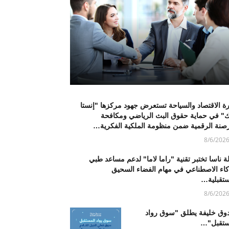
ة الاقتصاد والسياحة تستعرض جهود مركزها "إنستا
ك" في حماية حقوق البث الرياضي ومكافحة
رصنة الرقمية ضمن منظومة الملكية الفكرية…
8/6/202
ة ناسا تختبر تقنية "راما لاما" لدعم مساعد طبي
ذكاء الاصطناعي في مهام الفضاء السحيق
ستقبلية…
8/6/202
وق خليفة يطلق "سوق رواد
ستقبل"…