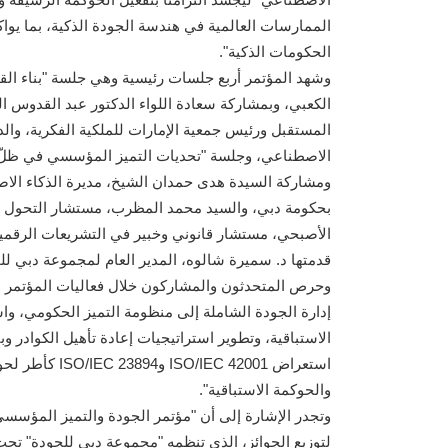
الممارسات العالمية في هندسة الجودة الذكية، بما يوا
الحكومات الذكية".
وشهد المؤتمر أربع جلسات رئيسية وهي جلسة "بناء القد
الكعبي، وبمشاركة سعادة اللواء الدكتور عبد القدوس 
المستقبل ورئيس جمعية الإمارات للملكية الفكرية، وا
الاصطناعي، وجلسة "تحديات التميز المؤسسي في ظلّ ا
ومشاركة السيدة هدى حمدان الشيخ، مديرة الذكاء الا
بحكومة دبي، والسيد محمد المظرب، مستشار التحول ال
قدمتها د. سميرة شالوه، المدير العام لمجموعة دبي لل
وحرص المتحدثون والمشاركون خلال فعاليات المؤتمر
الاستباقية، وتطوير استراتيجيات إعادة تأهيل الكوادر و
استعراض  42001
والحوكمة الاستباقية".
وتجدر الإشارة إلى أن "مؤتمر الجودة والتميز المؤسسي
لتوزيع الجوائز، الذي تنظمه "مجموعة دبي للجودة" تح