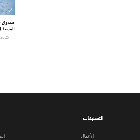
صندوق خ
المستقب
/2026
التصنيفات
الأعمال
الط