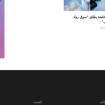
ليفة يطلق "سوق رواد
ل"
8/6
اقة
الصحة