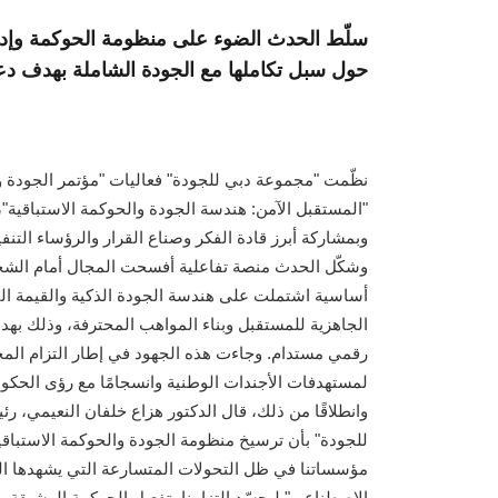
سلّط الحدث الضوء على منظومة الحوكمة وإدارة 
حول سبل تكاملها مع الجودة الشاملة بهدف دعم
نظّمت "مجموعة دبي للجودة" فعاليات "مؤتمر الجودة
"المستقبل الآمن: هندسة الجودة والحوكمة الاستباقية"،
وبمشاركة أبرز قادة الفكر وصناع القرار والرؤساء التنفي
وشكّل الحدث منصة تفاعلية أفسحت المجال أمام الشخص
أساسية اشتملت على هندسة الجودة الذكية والقيمة النو
الجاهزية للمستقبل وبناء المواهب المحترفة، وذلك به
رقمي مستدام. وجاءت هذه الجهود في إطار التزام المج
لمستهدفات الأجندات الوطنية وانسجامًا مع رؤى الحكوم
وانطلاقًا من ذلك، قال الدكتور هزاع خلفان النعيمي،
للجودة" بأن ترسيخ منظومة الجودة والحوكمة الاستباقي
مؤسساتنا في ظل التحولات المتسارعة التي يشهدها الع
الاصطناعي" ليجسّد التزامنا بتفعيل الحوكمة الرشيقة و