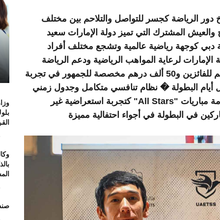
دور الرياضة كجسر للتواصل والتلاحم بين مختلف
اح والعيش المشترك التي تميز دولة الإمارات سعيد
ة دبي كوجهة رياضية عالمية وتشجع مختلف أفراد
الإمارات لرعاية المواهب الرياضية ودعم الرياضة
الوطنية" � جوائز مالية تصل إلى 80 ألف درهم للفائزين و50 ألف درهم مخصصة للجمهور في تجربة
ل أيام البطولة � نظام تنافسي متكامل وجدول زمني
يمتد حتى 12 يونيو المقبل � تشهد البطولة إقامة مباريات "All Stars" كتجربة استعراضية غير
وزار
بلو
ركين في البطولة في أجواء احتفالية مميزة
الق
6
وكال
بال
الم
6
صند
6