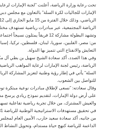
تحت رعاية وزارة الرياضة، أعلنت "لجنة الإمارات لرعاي
الإمارات للجاليات لكرة السلة" بالتعاون مع مجلس دبي 
الرياضة المجتمعية، عبر مبادرات رياضية تستهدف مختلف
وتشهد البطولة مشاركة 12 فريقاً يمث
من: مصر، الفلبين، سوريا، لبنان، فلسطين، تركيا، إسبان
التعايش والانفتاح التي تتميز بها الدولة.
وفي هذا الصدد، أكد سعادة الشيخ سهيل بن بطي آل مكتو
الرياضة، رئيس لجنة الإمارات لرعاية المواهب الرياضية
السلة" يأتي في إطار رؤية وطنية لتعزيز المشاركة الر
للتواصل بين الشعوب.
وقال سعادته: "نسعى لإطلاق مبادرات نوعية مبتكرة تو
على أرض دولة الإمارات، لتقديم نموذج ريادي يرسخ مفاهي
والعيش المشترك، من خلال تجربة رياضية تفاعلية تسه
في تحقيق مستهدفات الاستراتيجية الوطنية للرياضة 2031".
من جانبه، أكد سعادة سعيد حارب، الأمين العام لمجلس
الداعمة للرياضة كنهج حياة مستدام، وتحويل النشاط البد