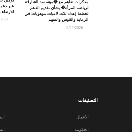
مذكرات تفاهم مع �مؤسسة الشارقة
عبر دعمه
لرياضة المرأة� بشأن تقديم الدعم
للارتقاء 
لخطط إعداد ثلاث لاعبات موهوبات في
الرماية والقوس والسهم
/2026
6/25/2026
التصنيفات
الأعمال
الط
الحكومة
الس