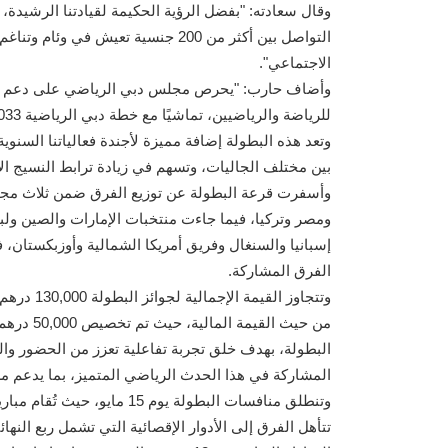
وقال سعادته: "بفضل الرؤية الحكيمة لقيادتنا الرشيدة، 
التواصل بين أكثر من 200 جنسية تعيش
الاجتماعي".
وأضاف حارب: "يحرص مجلس دبي الرياضي على دعم الفع
وتعد هذه البطولة إضافة مميزة لأجندة فعالياتنا السنوية،
بين مختلف الجاليات، وتسهم في زيادة ترابط النسيج الا
وأسفرت قرعة البطولة عن توزيع الفرق ضمن ثلاث مج
ومصر وتركيا، فيما جاءت منتخبات الإمارات والصين ولبن
إسبانيا والسنغال وفريق أمريكا الشمالية وأوزبكستان،
الفرق المشاركة.
وتتجاوز ال
من حيث ال
البطولة، بهدف خلق تجربة تفاعلية تعزز من الحضور وال
المشاركة في هذا الحدث الرياضي المتميز، بما يدعم م
وتنطلق منافسات البطولة يوم 