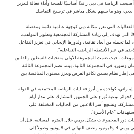
أصبحت الرياضة في دبي رافدًا أساسيًا للصحة وأداة فعالة لتعزيز
 في وئام وتناغم بدبي، وهو ما يسهم بشكل مباشر في ترسيخ التماسك
اليات التي تعزز مكانة دبي كوجهة عالمية دائمة ومفضلة
للرياضة والرياضيين، تماشيًا مع خطة دبي الرياضية 2033 التي تهدف إلى زيادة المشاركة المجتمعية وتطوير المواهب،
 لما تحمله من أبعاد ثقافية، ولدورها الإيجابي في تعزيز التفاعل
جتماعي عبر الأنشطة الرياضية التفاعلية".
موعات، حيث ضمت المجموعة الأولى منتخبات فلسطين والفلبين
ان وسوريا في المجموعة الثانية، بينما تضم المجموعة الثالثة
 في إطار نظام يضمن تكافؤ الفرص ويعزز مستوى المنافسة بين
قيمة الإجمالية لجوائز البطولة 130,000 درهم إماراتي، كواحدة من أبرز فعاليات الرياضة المجتمعية في الدولة
قيمة المالية، حيث تم تخصيص 50,000 درهم كجوائز نوعية تُوزع على الجمهور المشارك على مدار أيام
مشاركة، وتشجع أسر اللاعبين من الجاليات المختلفة على
ستهدفات "عام الأسرة".
15 مايو، حيث تُقام مباريات دور المجموعات بشكل يومي خلال الفترة المسائية، قبل أن
تتأهل الفرق إلى الأدوار الإقصائية التي تشمل ربع النهائي يومي 4 و5 يونيو، ونصف النهائي في 8 يونيو، وصولاً إلى