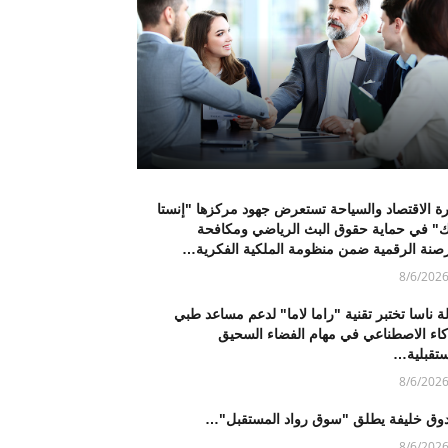
ة الاقتصاد والسياحة تستعرض جهود مركزها "إنستا
ك" في حماية حقوق البث الرياضي ومكافحة
رصنة الرقمية ضمن منظومة الملكية الفكرية…
8/6/202
ة ناسا تختبر تقنية "راما لاما" لدعم مساعد طبي
ذكاء الاصطناعي في مهام الفضاء السحيق
ستقبلية…
8/6/202
وق خليفة يطلق "سوق رواد المستقبل"…
8/6/202