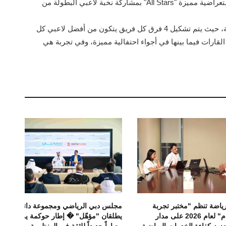
المباراة النهائية في 12 يونيو، والتي تسبقها مباريات استعراضية مميزة "All Stars" بمشاركة نخبة لاعبي البطولة من
وتعد مباريات "All Stars"واحدة من أبرز فعاليات البطولة، حيث يتم تشكيل 4 فرق كل فريق يتكون من أفضل لاعبي كل
لقارات فيما بينها في أجواء احتفالية مميزة، وفي تجربة هي
رياضة تنظم "مختبر تجربة
مجلس دبي الرياضي ومجموعة داتافلو
المستخدم" لعام 2026 على مدار
يطلقان "مؤهّل" � إطار حوكمة يرسّخ
عزيز كفاءة الخدمات الرياضية