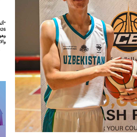
"ألف
وهو
والاس
6