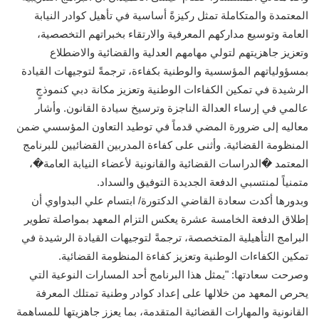
المعتمدة والمتكاملة تمثل ركيزةً أساسية في تأهيل كوادر النيابة
العامة وتوسيع مداركهم المعرفية والارتقاء بخبراتهم التخصصية،
وتعزيز جاهزيتهم لتولي مهامهم العدلية والقضائية والاضطلاع
بمسؤولياتهم المؤسسية والوطنية بكفاءة، ترجمةً لتوجيهات القيادة
الرشيدة في تمكين الكفاءات الوطنية وتعزيز مكانة دبي كنموذجٍ
عالمي في إرساء العدالة الناجزة وترسيخ سيادة القانون. وأشار
معاليه إلى ضرورة المضي قدماً في توطيد التعاون المؤسسي ضمن
المنظومة القضائية. وأثنى على كفاءة المدربين القضائيين للبرنامج
المعتمد �الدراسات القضائية والقانونية لأعضاء النيابة العامة�،
متمنياً لمنتسبي الدفعة الجديدة التوفيق والسداد.
وبدورها أكدت سعادة القاضي الدكتورة/ ابتسام علي البدواوي أن
إطلاق الدفعة الخامسة عشرة يعكس التزام المعهد بمواصلة تطوير
البرامج التأهيلية المتخصصة، ترجمةً لتوجيهات القيادة الرشيدة في
تمكين الكفاءات الوطنية وتعزيز كفاءة المنظومة القضائية.
وصرحت سعادتها: "يمثل هذا البرنامج أحد المسارات النوعية التي
يحرص المعهد من خلالها على إعداد كوادر وطنية تمتلك المعرفة
القانونية والمهارات القضائية المتقدمة، بما يعزز جاهزيتها للمساهمة