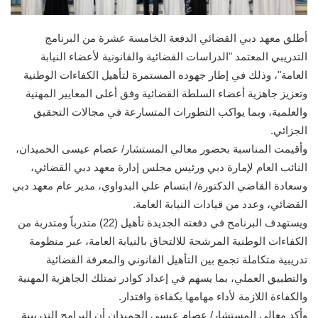
أطلق معهد دبي القضائي الدفعة الخامسة عشرة من البرنامج
التدريبي المعتمد "الدراسات القضائية والقانونية لأعضاء النيابة
العامة"، وذلك في إطار جهوده المستمرة لتأهيل الكفاءات الوطنية
وتعزيز جاهزية أعضاء السلطة القضائية وفق أعلى المعايير المهنية
والعلمية، وبما يواكب التطورات المتسارعة في مجالات التحقيق
الجزائي.
وأقيمت المناسبة بحضور معالي المستشار/ عصام عيسى الحميدان،
النائب العام لإمارة دبي ورئيس مجلس إدارة معهد دبي القضائي،
وسعادة القاضي الدكتورة/ ابتسام علي البدواوي، مدير عام معهد دبي
القضائي، وعدد من قيادات النيابة العامة.
ويستهدف البرنامج في دفعته الجديدة تأهيل (22) متدرباً ومتدربة من
الكفاءات الوطنية المرشحة للالتحاق بالنيابة العامة، عبر منظومة
تدريبية متكاملة تجمع بين التأهيل القانوني والمعرفة القضائية
والتطبيق العملي، بما يسهم في إعداد كوادر تمتلك الجاهزية المهنية
والكفاءة اللازمة لأداء مهامها بكفاءة واقتدار.
وأكد معالي المستشار/ عصام عيسى الحميدان أن البرامج التدريبية