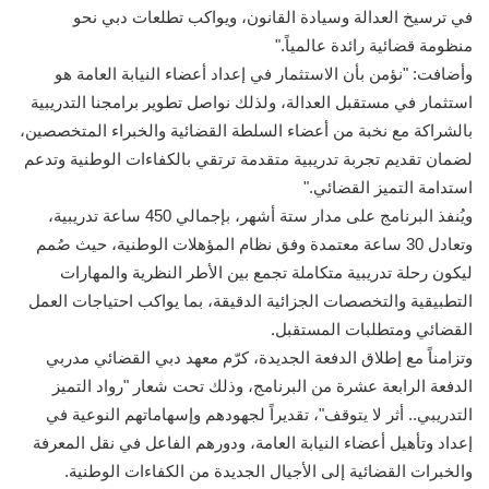
في ترسيخ العدالة وسيادة القانون، ويواكب تطلعات دبي نحو
منظومة قضائية رائدة عالمياً."
وأضافت: "نؤمن بأن الاستثمار في إعداد أعضاء النيابة العامة هو
استثمار في مستقبل العدالة، ولذلك نواصل تطوير برامجنا التدريبية
بالشراكة مع نخبة من أعضاء السلطة القضائية والخبراء المتخصصين،
لضمان تقديم تجربة تدريبية متقدمة ترتقي بالكفاءات الوطنية وتدعم
استدامة التميز القضائي."
ويُنفذ البرنامج على مدار ستة أشهر، بإجمالي 450 ساعة تدريبية،
وتعادل 30 ساعة معتمدة وفق نظام المؤهلات الوطنية، حيث صُمم
ليكون رحلة تدريبية متكاملة تجمع بين الأطر النظرية والمهارات
التطبيقية والتخصصات الجزائية الدقيقة، بما يواكب احتياجات العمل
القضائي ومتطلبات المستقبل.
وتزامناً مع إطلاق الدفعة الجديدة، كرّم معهد دبي القضائي مدربي
الدفعة الرابعة عشرة من البرنامج، وذلك تحت شعار "رواد التميز
التدريبي.. أثر لا يتوقف"، تقديراً لجهودهم وإسهاماتهم النوعية في
إعداد وتأهيل أعضاء النيابة العامة، ودورهم الفاعل في نقل المعرفة
والخبرات القضائية إلى الأجيال الجديدة من الكفاءات الوطنية.