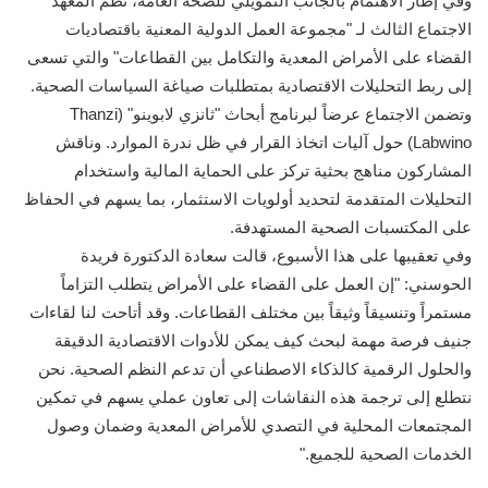
وفي إطار الاهتمام بالجانب التمويلي للصحة العامة، نظم المعهد
الاجتماع الثالث لـ "مجموعة العمل الدولية المعنية باقتصاديات
القضاء على الأمراض المعدية والتكامل بين القطاعات" والتي تسعى
إلى ربط التحليلات الاقتصادية بمتطلبات صياغة السياسات الصحية.
وتضمن الاجتماع عرضاً لبرنامج أبحاث "ثانزي لابوينو" (Thanzi
Labwino) حول آليات اتخاذ القرار في ظل ندرة الموارد. وناقش
المشاركون مناهج بحثية تركز على الحماية المالية واستخدام
التحليلات المتقدمة لتحديد أولويات الاستثمار، بما يسهم في الحفاظ
على المكتسبات الصحية المستهدفة.
وفي تعقيبها على هذا الأسبوع، قالت سعادة الدكتورة فريدة
الحوسني: "إن العمل على القضاء على الأمراض يتطلب التزاماً
مستمراً وتنسيقاً وثيقاً بين مختلف القطاعات. وقد أتاحت لنا لقاءات
جنيف فرصة مهمة لبحث كيف يمكن للأدوات الاقتصادية الدقيقة
والحلول الرقمية كالذكاء الاصطناعي أن تدعم النظم الصحية. نحن
نتطلع إلى ترجمة هذه النقاشات إلى تعاون عملي يسهم في تمكين
المجتمعات المحلية في التصدي للأمراض المعدية وضمان وصول
الخدمات الصحية للجميع."