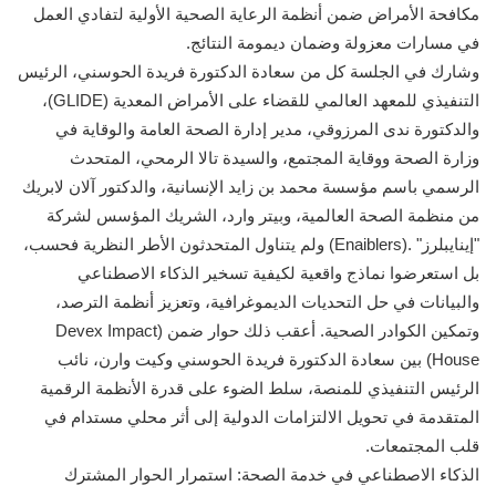
مكافحة الأمراض ضمن أنظمة الرعاية الصحية الأولية لتفادي العمل
في مسارات معزولة وضمان ديمومة النتائج.
وشارك في الجلسة كل من سعادة الدكتورة فريدة الحوسني، الرئيس
التنفيذي للمعهد العالمي للقضاء على الأمراض المعدية (GLIDE)،
والدكتورة ندى المرزوقي، مدير إدارة الصحة العامة والوقاية في
وزارة الصحة ووقاية المجتمع، والسيدة تالا الرمحي، المتحدث
الرسمي باسم مؤسسة محمد بن زايد الإنسانية، والدكتور آلان لابریك
من منظمة الصحة العالمية، وبيتر وارد، الشريك المؤسس لشركة
"إينايبلرز" .(Enaiblers) ولم يتناول المتحدثون الأطر النظرية فحسب،
بل استعرضوا نماذج واقعية لكيفية تسخير الذكاء الاصطناعي
والبيانات في حل التحديات الديموغرافية، وتعزيز أنظمة الترصد،
وتمكين الكوادر الصحية. أعقب ذلك حوار ضمن (Devex Impact
House) بين سعادة الدكتورة فريدة الحوسني وكيت وارن، نائب
الرئيس التنفيذي للمنصة، سلط الضوء على قدرة الأنظمة الرقمية
المتقدمة في تحويل الالتزامات الدولية إلى أثر محلي مستدام في
قلب المجتمعات.
الذكاء الاصطناعي في خدمة الصحة: استمرار الحوار المشترك