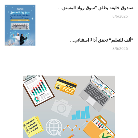
صندوق خليفة يطلق "سوق رواد المستق…
8/6/2026
"ألف للتعليم" تحقق أداءً استثنائي…
8/6/2026