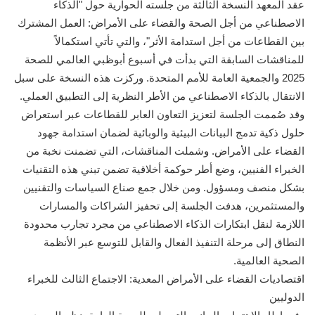
عقد المعهد النسخة الثالثة من جلسته الحوارية حول "الذكاء
الاصطناعي من أجل الصحة والقضاء على الأمراض: العمل المشترك
بين القطاعات من أجل استدامة الأثر"، والتي تأتي استكمالاً
للمناقشات السابقة التي بدأت في أسبوع أبوظبي العالمي للصحة
2025 والجمعية العامة للأمم المتحدة. وركزت هذه النسخة على سبل
الانتقال بالذكاء الاصطناعي من الأطر النظرية إلى التطبيق العملي.
وقد صُممت الجلسة لتعزيز التعاون العابر للقطاعات عبر استعراض
حلول ذكية تدمج البيانات البيئية والوبائية لضمان استدامة جهود
القضاء على الأمراض. وشملت المناقشات، التي تضمنت نخبة من
الخبراء الفنيين، وضع أطر حوكمة أخلاقية تضمن تبني هذه التقنيات
بشكل منصف ومسؤول. ومن خلال جمع صناع السياسات والتقنيين
والمستثمرين، هدفت الجلسة إلى تحفيز الشراكات والمسارات
اللازمة لنقل ابتكارات الذكاء الاصطناعي من مجرد تجارب محدودة
النطاق إلى مرحلة التنفيذ الفعال والقابل للتوسع عبر الأنظمة
الصحية العالمية.
اقتصاديات القضاء على الأمراض المعدية: الاجتماع الثالث للخبراء
الدوليين