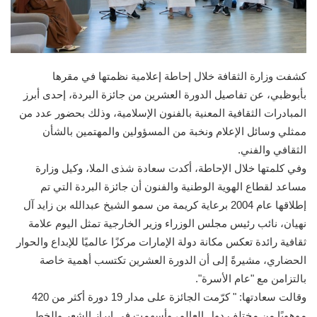
كشفت وزارة الثقافة خلال إحاطة إعلامية نظمتها في مقرها
بأبوظبي، عن تفاصيل الدورة العشرين من جائزة البردة، إحدى أبرز
المبادرات الثقافية المعنية بالفنون الإسلامية، وذلك بحضور عدد من
ممثلي وسائل الإعلام ونخبة من المسؤولين والمهتمين بالشأن
الثقافي والفني.
وفي كلمتها خلال الإحاطة، أكدت سعادة شذى الملا، وكيل وزارة
مساعد لقطاع الهوية الوطنية والفنون أن جائزة البردة التي تم
إطلاقها عام 2004 برعاية كريمة من سمو الشيخ عبدالله بن زايد آل
نهيان، نائب رئيس مجلس الوزراء وزير الخارجية تمثل اليوم علامة
ثقافية رائدة تعكس مكانة دولة الإمارات مركزًا عالميًا للإبداع والحوار
الحضاري، مشيرةً إلى أن الدورة العشرين تكتسب أهمية خاصة
بالتزامن مع "عام الأسرة".
وقالت سعادتها: " كرّمت الجائزة على مدار 19 دورة أكثر من 420
موهوبًا من مختلف دول العالم، وأسهمت في إبراز الشعر والخط