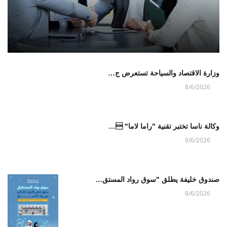
وزارة الاقتصاد والسياحة تستعرض ج…
8/6/2026
وكالة ناسا تختبر تقنية "راما لاما" …
8/6/2026
صندوق خليفة يطلق "سوق رواد المستق…
8/6/2026