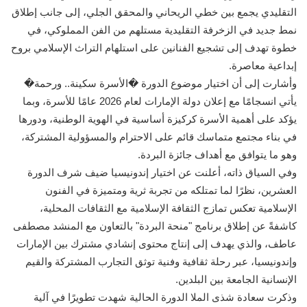
التقليدي يجمع بين خطي الريحاني والمحقق الجلي، إلى جانب إطلاق
نمط جديد في الزخرفة التقليدية مستلهم من الفن المملوكي، في
خطوة تهدف إلى تشجيع الفنانين على استلهام التراث الإسلامي بروح
إبداعية معاصرة.
وأشارت إلى أن اختيار موضوع الدورة �الأسرة سكينة.. ورحمة�
يأتي انسجامًا مع إعلان دولة الإمارات لعام 2026 عامًا للأسرة، وبما
يؤكد على أهمية الأسرة كركيزة أساسية في الهوية الوطنية، ودورها
في بناء مجتمع متماسك قائم على الاحترام والمسؤولية المشتركة،
وهو ما يتوافق مع أهداف جائزة البردة.
وفي السياق ذاته، أعلنت عن اختيار إندونيسيا ضيف شرف الدورة
العشرين، نظرًا لما تمتلكه من تجربة ثرية ومتميزة في الفنون
الإسلامية تعكس تمازج الثقافة الإسلامية مع الثقافات المحلية،
كاشفةً عن إطلاق برنامج "منحة البردة" بالتعاون مع المنشد مصطفى
عاطف، والذي يهدف إلى إنتاج محتوى إنشادي مشترك بين الإمارات
وإندونيسيا، عبر رحلة ثقافية وفنية توثق التجارب المشتركة والقيم
الإنسانية الجامعة بين البلدين.
وذكرت سعادة شذى الملا الدورة الحالية شهدت تطويرًا في آلية