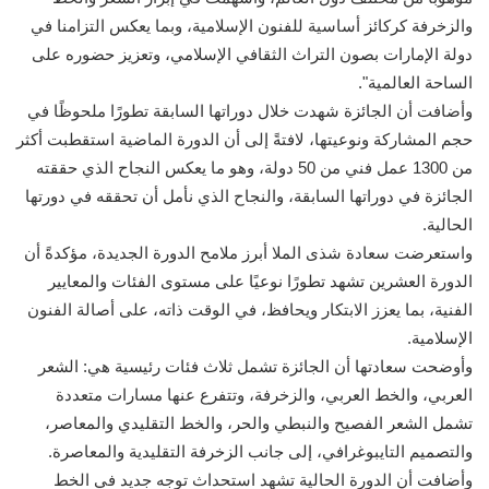
والزخرفة كركائز أساسية للفنون الإسلامية، وبما يعكس التزامنا في
دولة الإمارات بصون التراث الثقافي الإسلامي، وتعزيز حضوره على
الساحة العالمية".
وأضافت أن الجائزة شهدت خلال دوراتها السابقة تطورًا ملحوظًا في
حجم المشاركة ونوعيتها، لافتةً إلى أن الدورة الماضية استقطبت أكثر
من 1300 عمل فني من 50 دولة، وهو ما يعكس النجاح الذي حققته
الجائزة في دوراتها السابقة، والنجاح الذي نأمل أن تحققه في دورتها
الحالية.
واستعرضت سعادة شذى الملا أبرز ملامح الدورة الجديدة، مؤكدةً أن
الدورة العشرين تشهد تطورًا نوعيًا على مستوى الفئات والمعايير
الفنية، بما يعزز الابتكار ويحافظ، في الوقت ذاته، على أصالة الفنون
الإسلامية.
وأوضحت سعادتها أن الجائزة تشمل ثلاث فئات رئيسية هي: الشعر
العربي، والخط العربي، والزخرفة، وتتفرع عنها مسارات متعددة
تشمل الشعر الفصيح والنبطي والحر، والخط التقليدي والمعاصر،
والتصميم التايبوغرافي، إلى جانب الزخرفة التقليدية والمعاصرة.
وأضافت أن الدورة الحالية تشهد استحداث توجه جديد في الخط