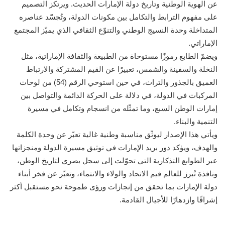
عن الهوية الوطنية وتاريخ دولة الإمارات الحديث. ويرتكز التصميم
على مفهوم الترابط والتكامل بين مكونات الدولة، وتُجسّد عناصره
المتداخلة وحدة النسيج الوطني والتنوّع الثقافي الذي يميّز المجتمع
الإماراتي.
ويضمّ الطابع رموزًا مستوحاة من الطبيعة والثقافة الإماراتية، مثل
النخلة والسفينة والشمس، تعبيرًا عن القيم المشتركة والارتباط
العميق بالجذور والتراث، في حين استوحي الرقم (54) من لوحات
المركبات في الدولة، في دلالة على الحركة الدائمة والتواصل بين
إمارات الوطن السبع، وما تمثّله من انسجام وتكامل في مسيرة
التنمية والبناء.
ويأتي هذا الإصدار ليوثّق مناسبة وطنية غالية تعبّر عن وحدة الكلمة
والهدف، ويؤكد دور بريد الإمارات في توثيق مسيرة الدولة ومنجزاتها
عبر الطوابع التذكارية التي تحوّلت إلى سجل بصري لتاريخ الوطن،
ونافذة تُبرز للعالم قيم الاتحاد والولاء والانتماء، وتعبّر عن فخر أبناء
دولة الإمارات بما تحقق من إنجازات ورؤى طموحة نحو مستقبل أكثر
إشراقًا وازدهارًا للأجيال القادمة.