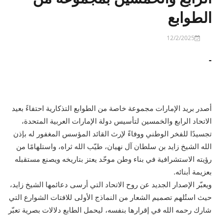
الطوابع
12/2/2025
-
أصدر بريد الإمارات مجموعة خاصة من الطوابع التذكارية احتفاءً بعيد
الاتحاد الرابع والخمسين لتأسيس دولة الإمارات العربية المتحدة،
تجسيدًا للفخر الوطني ووفاءً لإرث القائد المؤسس المغفور له بإذن
الله الشيخ زايد بن سلطان آل نهيان، طيّب الله ثراه، واستلهامًا من
رؤيته الاستشرافية في بناء وطن موحّد يعتز بتاريخه ويصنع مستقبله
بعزيمة أبنائه.
ويعبّر الإصدار الجديد عن روح الاتحاد التي أرسى دعائمها الشيخ زايد،
حيث استُلهم تصميم الشعار من النماذج الأولى للافتات الشوارع التي
شارك رحمه الله في إقرارها بنفسه، ليحمل الطابع دلالات بصرية تعبّر