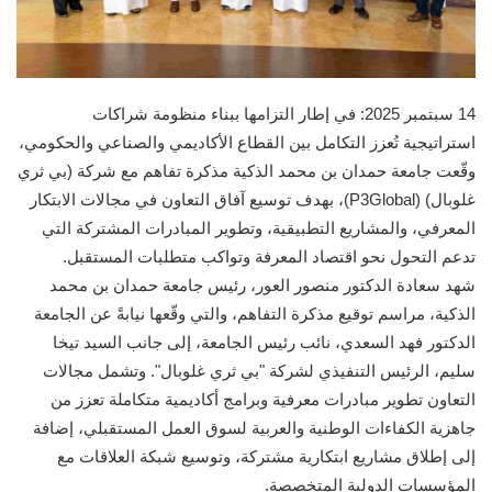
14 سبتمبر 2025: في إطار التزامها ببناء منظومة شراكات
استراتيجية تُعزز التكامل بين القطاع الأكاديمي والصناعي والحكومي،
وقّعت جامعة حمدان بن محمد الذكية مذكرة تفاهم مع شركة (بي ثري
غلوبال) (P3Global)، بهدف توسيع آفاق التعاون في مجالات الابتكار
المعرفي، والمشاريع التطبيقية، وتطوير المبادرات المشتركة التي
تدعم التحول نحو اقتصاد المعرفة وتواكب متطلبات المستقبل.
شهد سعادة الدكتور منصور العور، رئيس جامعة حمدان بن محمد
الذكية، مراسم توقيع مذكرة التفاهم، والتي وقّعها نيابةً عن الجامعة
الدكتور فهد السعدي، نائب رئيس الجامعة، إلى جانب السيد تيخا
سليم، الرئيس التنفيذي لشركة "بي ثري غلوبال". وتشمل مجالات
التعاون تطوير مبادرات معرفية وبرامج أكاديمية متكاملة تعزز من
جاهزية الكفاءات الوطنية والعربية لسوق العمل المستقبلي، إضافة
إلى إطلاق مشاريع ابتكارية مشتركة، وتوسيع شبكة العلاقات مع
المؤسسات الدولية المتخصصة.